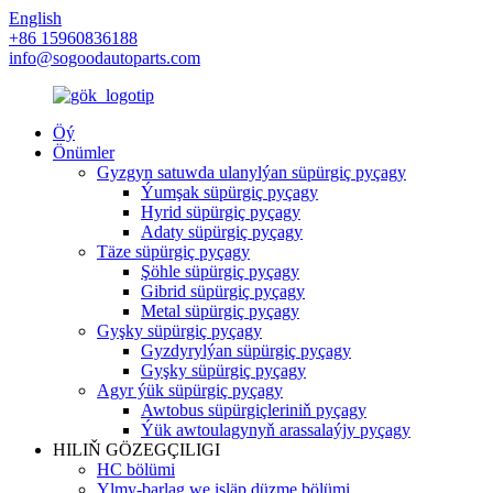
English
+86 15960836188
info@sogoodautoparts.com
Öý
Önümler
Gyzgyn satuwda ulanylýan süpürgiç pyçagy
Ýumşak süpürgiç pyçagy
Hyrid süpürgiç pyçagy
Adaty süpürgiç pyçagy
Täze süpürgiç pyçagy
Şöhle süpürgiç pyçagy
Gibrid süpürgiç pyçagy
Metal süpürgiç pyçagy
Gyşky süpürgiç pyçagy
Gyzdyrylýan süpürgiç pyçagy
Gyşky süpürgiç pyçagy
Agyr ýük süpürgiç pyçagy
Awtobus süpürgiçleriniň pyçagy
Ýük awtoulagynyň arassalaýjy pyçagy
HILIŇ GÖZEGÇILIGI
HC bölümi
Ylmy-barlag we işläp düzme bölümi