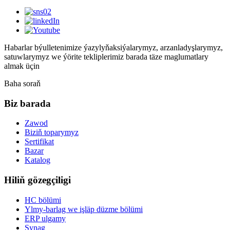
Habarlar býulletenimize ýazylyň
aksiýalarymyz, arzanladyşlarymyz,
satuwlarymyz we ýörite tekliplerimiz barada täze maglumatlary
almak üçin
Baha soraň
Biz barada
Zawod
Biziň toparymyz
Sertifikat
Bazar
Katalog
Hiliň gözegçiligi
HC bölümi
Ylmy-barlag we işläp düzme bölümi
ERP ulgamy
Synag