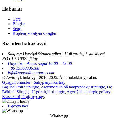
Habarlar
Çäre
Bloglar
Sergi
Köplenç soralýan soraglar
Biz bilen habarlaşyň
Salgysy: Hytaýyň Sýamen şäheri, Huli etraby, Sişui köçesi,
NO.619, 1002-nji jaý
Duşenbe – Anna: sagat 10:00 – 19:00
+86 15960836188
info@sogoodautoparts.com
© Awtorlyk hukugy - 2010-2025: Ähli hukuklar goralan.
Gyzgyn önümler
-
Sahypanyň kartasy
Bäş Bölümli Süpürgiç
,
Awtomobiliň öň tarapyndaky süpürgiç
,
Üç
Bölümli Sürtgüç
,
U-görnüşli süpürgiç
,
Agyr ýük süpürgiç gollary
,
Klassiki süpürgiç pyçagy
,
E-poçta iber
WhatsApp