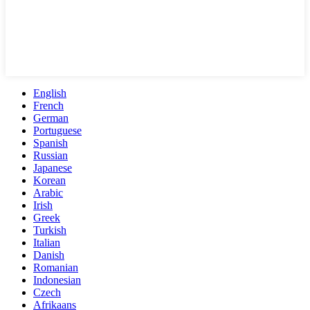
English
French
German
Portuguese
Spanish
Russian
Japanese
Korean
Arabic
Irish
Greek
Turkish
Italian
Danish
Romanian
Indonesian
Czech
Afrikaans