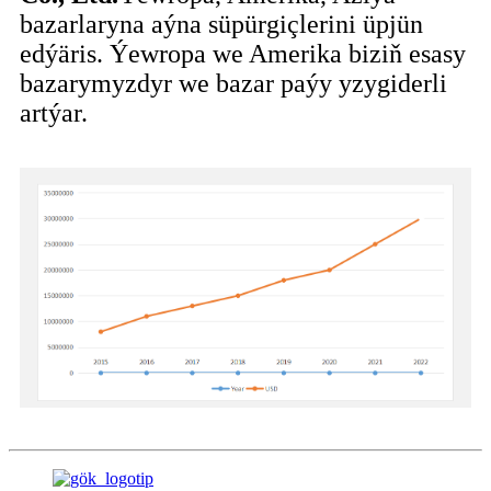
bazarlaryna aýna süpürgiçlerini üpjün
edýäris. Ýewropa we Amerika biziň esasy
bazarymyzdyr we bazar paýy yzygiderli
artýar.