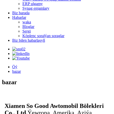
ERP ulgamy
Synag enjamlary
Biz barada
Habarlar
waka
Bloglar
Sergi
Köplenç soralýan soraglar
Biz bilen habarlaşyň
Öý
bazar
bazar
Xiamen So Good Awtomobil Bölekleri
Co., Ltd.
Ýewropa, Amerika, Aziýa