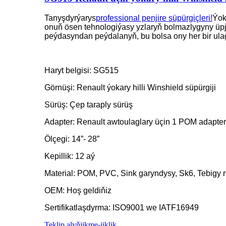
Tanyşdyrýarys
professional penjire süpürgiçleri!
Ýok
onuň ösen tehnologiýasy yzlaryň bolmazlygyny üp
peýdasyndan peýdalanyň, bu bolsa ony her bir ul
Haryt belgisi: SG515
Görnüşi: Renault ýokary hilli Winshield süpürgiji
Sürüş: Çep taraply sürüş
Adapter: Renault awtoulaglary üçin 1 POM adapter
Ölçegi: 14”- 28”
Kepillik: 12 aý
Material: POM, PVC, Sink garyndysy, Sk6, Tebigy r
OEM: Hoş geldiňiz
Sertifikatlaşdyrma: ISO9001 we IATF16949
Teklip alyň
jikme-jiklik