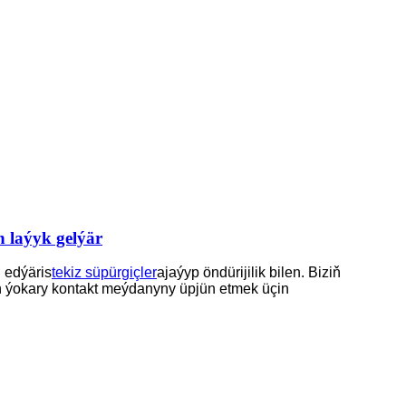
n laýyk gelýär
n edýäris
tekiz süpürgiçler
ajaýyp öndürijilik bilen. Biziň
ň ýokary kontakt meýdanyny üpjün etmek üçin