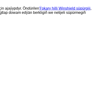
üçin ajaýypdyr. Öndürilen
Ýokary hilli Winshield süpürgiji
,
tlap dowam edýän berkligiň we netijeli süpürmegiň