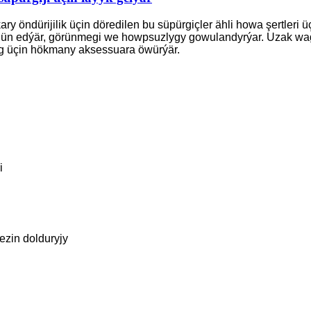
ary öndürijilik üçin döredilen bu süpürgiçler ähli howa şertleri 
jün edýär, görünmegi we howpsuzlygy gowulandyrýar. Uzak wag
ag üçin hökmany aksessuara öwürýär.
i
ezin dolduryjy