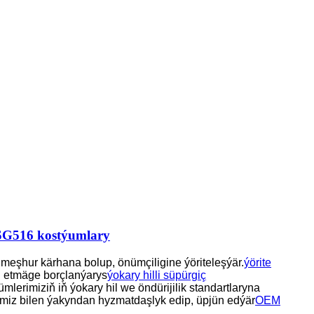
 SG516 kostýumlary
eşhur kärhana bolup, önümçiligine ýöriteleşýär.
ýörite
n etmäge borçlanýarys
ýokary hilli süpürgiç
mlerimiziň iň ýokary hil we öndürijilik standartlaryna
rimiz bilen ýakyndan hyzmatdaşlyk edip, üpjün edýär
OEM