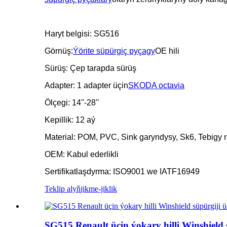
Haryt belgisi: SG516
Görnüş:
Ýörite süpürgiç pyçagy
OE hili
Sürüş: Çep tarapda sürüş
Adapter: 1 adapter üçin
SKODA octavia
Ölçegi: 14''-28''
Kepillik: 12 aý
Material: POM, PVC, Sink garyndysy, Sk6, Tebigy r
OEM: Kabul ederlikli
Sertifikatlaşdyrma: ISO9001 we IATF16949
Teklip alyň
jikme-jiklik
SG515 Renault üçin ýokary hilli Winshield 