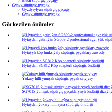
Metal süpürgiç pyçagy
Gyşky süpürgiç pyçagy
Gyzdyrylýan süpürgiç pyçagy
Gyşky süpürgiç pyçagy
Görkezilen önümler
Hytaýdan getirilýän SG609-2 professional agyr ýük süpür
Hytaýyň köp funksiýaly süpürgiç pyçaklary zawody
Hytaýdan SG812 Köp adapterli süpürgiç öndüriji
Ýokary hilli ýumşak süpürgiç pyçak satyjysy
SG701S ýumşak süpürgiç pyçaklarynyň öndüriji dizaýn
Hytaýdan ýokary hilli aýna süpürgiç öndüriji