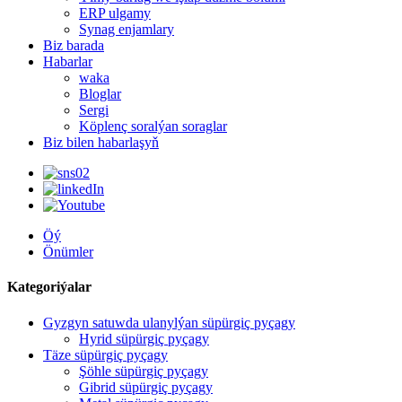
ERP ulgamy
Synag enjamlary
Biz barada
Habarlar
waka
Bloglar
Sergi
Köplenç soralýan soraglar
Biz bilen habarlaşyň
Öý
Önümler
Kategoriýalar
Gyzgyn satuwda ulanylýan süpürgiç pyçagy
Hyrid süpürgiç pyçagy
Täze süpürgiç pyçagy
Şöhle süpürgiç pyçagy
Gibrid süpürgiç pyçagy