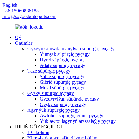
English
+86 15960836188
info@sogoodautoparts.com
Öý
Önümler
Gyzgyn satuwda ulanylýan süpürgiç pyçagy
Ýumşak süpürgiç pyçagy
Hyrid süpürgiç pyçagy
Adaty süpürgiç pyçagy
Täze süpürgiç pyçagy
Şöhle süpürgiç pyçagy
Gibrid süpürgiç pyçagy
Metal süpürgiç pyçagy
Gyşky süpürgiç pyçagy
Gyzdyrylýan süpürgiç pyçagy
Gyşky süpürgiç pyçagy
Agyr ýük süpürgiç pyçagy
Awtobus süpürgiçleriniň pyçagy
Ýük awtoulagynyň arassalaýjy pyçagy
HILIŇ GÖZEGÇILIGI
HC bölümi
Ylmy-barlag we işläp düzme bölümi