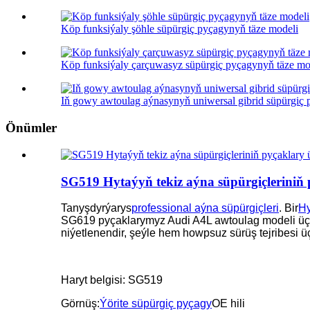
Köp funksiýaly şöhle süpürgiç pyçagynyň täze modeli
Köp funksiýaly çarçuwasyz süpürgiç pyçagynyň täze mo
Iň gowy awtoulag aýnasynyň uniwersal gibrid süpürgiç
Önümler
SG519 Hytaýyň tekiz aýna süpürgiçleriniň p
Tanyşdyrýarys
professional aýna süpürgiçleri
. Bir
Hy
SG619 pyçaklarymyz Audi A4L awtoulag modeli üçin
niýetlenendir, şeýle hem howpsuz sürüş tejribesi üçi
Haryt belgisi: SG519
Görnüş:
Ýörite süpürgiç pyçagy
OE hili