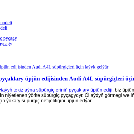
deli
 pyçagy
yçaklary üpjün edijisinden Audi A4L süpürgiçleri üçi
taýyň tekiz aýna süpürgiçleriniň pyçaklary üpjün ediji
, biz üpjü
 niýetlenen ýörite süpürgiç pyçagydyr. Ol aýdyň görmegi we i
n ýokary süpürgiç netijeliligini üpjün edýär.