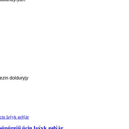
ezin dolduryjy
süpürgiji üçin laýyk gelýär