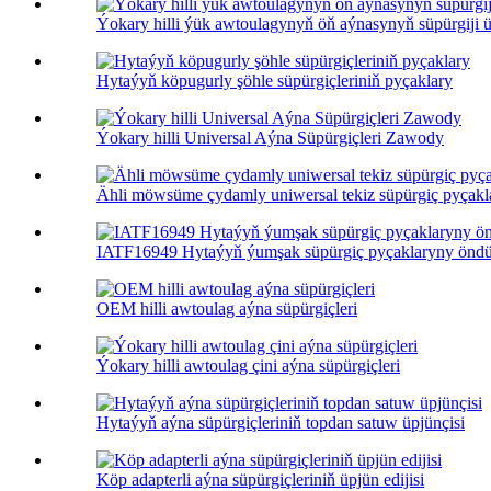
Ýokary hilli ýük awtoulagynyň öň aýnasynyň süpürgiji üp
Hytaýyň köpugurly şöhle süpürgiçleriniň pyçaklary
Ýokary hilli Universal Aýna Süpürgiçleri Zawody
Ähli möwsüme çydamly uniwersal tekiz süpürgiç pyçakla
IATF16949 Hytaýyň ýumşak süpürgiç pyçaklaryny öndür
OEM hilli awtoulag aýna süpürgiçleri
Ýokary hilli awtoulag çini aýna süpürgiçleri
Hytaýyň aýna süpürgiçleriniň topdan satuw üpjünçisi
Köp adapterli aýna süpürgiçleriniň üpjün edijisi