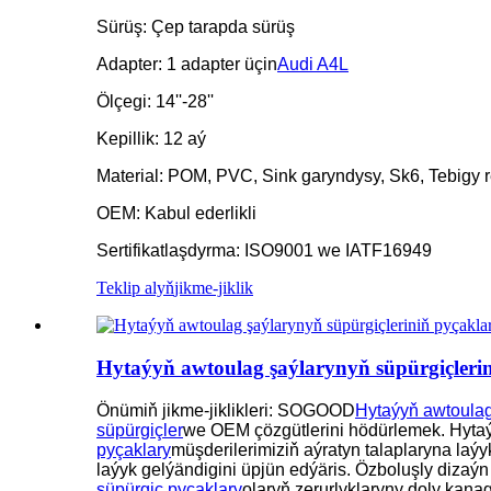
Sürüş: Çep tarapda sürüş
Adapter: 1 adapter üçin
Audi A4L
Ölçegi: 14''-28''
Kepillik: 12 aý
Material: POM, PVC, Sink garyndysy, Sk6, Tebigy r
OEM: Kabul ederlikli
Sertifikatlaşdyrma: ISO9001 we IATF16949
Teklip alyň
jikme-jiklik
Hytaýyň awtoulag şaýlarynyň süpürgiçler
Önümiň jikme-jiklikleri: SOGOOD
Hytaýyň awtoulag 
süpürgiçler
we OEM çözgütlerini hödürlemek. Hytaý
pyçaklary
müşderilerimiziň aýratyn talaplaryna laýy
laýyk gelýändigini üpjün edýäris. Özboluşly dizaý
süpürgiç pyçaklary
olaryň zerurlyklaryny doly kana