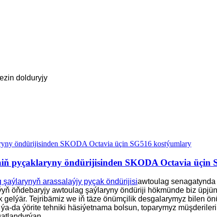
ezin dolduryjy
iniň pyçaklaryny öndürijisinden SKODA Octavia üçin
şaýlarynyň arassalaýjy pyçak öndürijisi
awtoulag senagatynda m
yň öňdebaryjy awtoulag şaýlaryny öndüriji hökmünde biz üpjü
k gelýär. Tejribämiz we iň täze önümçilik desgalarymyz bilen önü
n ýa-da ýörite tehniki häsiýetnama bolsun, toparymyz müşderile
gatlandyrýan.