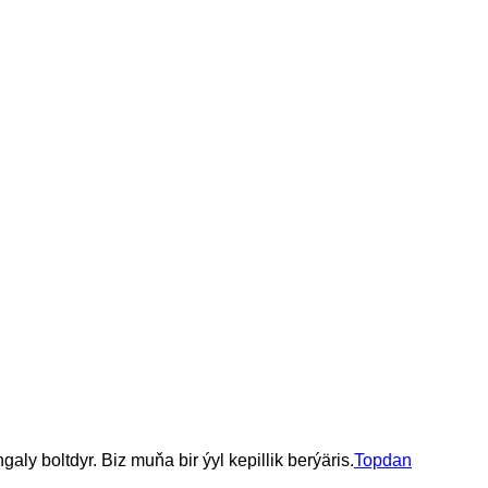
aly boltdyr. Biz muňa bir ýyl kepillik berýäris.
Topdan