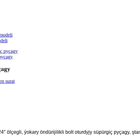
deli
 pyçagy
çagy
 ölçegli, ýokary öndürijilikli bolt oturdyjy süpürgiç pyçagy, ştang