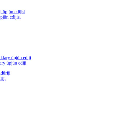
jün edijisi
ry üpjün ediji
iji