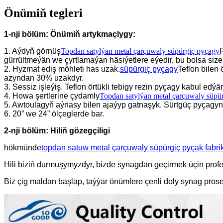
Önümiň tegleri
1-nji bölüm: Önümiň artykmaçlygy:
1. Aýdyň görnüş
Topdan satylýan metal çarçuwaly süpürgiç pyçagy
R
gürrültmeýän we çyrtlamaýan häsiýetlere eýedir, bu bolsa size
2. Hyzmat ediş möhleti has uzak.
süpürgiç pyçagy
Teflon bilen
azyndan 30% uzakdyr.
3. Sessiz işleýiş. Teflon örtükli tebigy rezin pyçagy kabul edýär
4. Howa şertlerine çydamly
Topdan satylýan metal çarçuwaly süpü
5. Awtoulagyň aýnasy bilen ajaýyp gatnaşyk. Sürtgüç pyçagyn
6. 20” we 24” ölçeglerde bar.
2-nji bölüm: Hiliň gözegçiligi
hökmünde
topdan satuw metal çarçuwaly süpürgiç pyçak fabri
Hili biziň durmuşymyzdyr, bizde synagdan geçirmek üçin profe
Biz çig maldan başlap, taýýar önümlere çenli doly synag prose