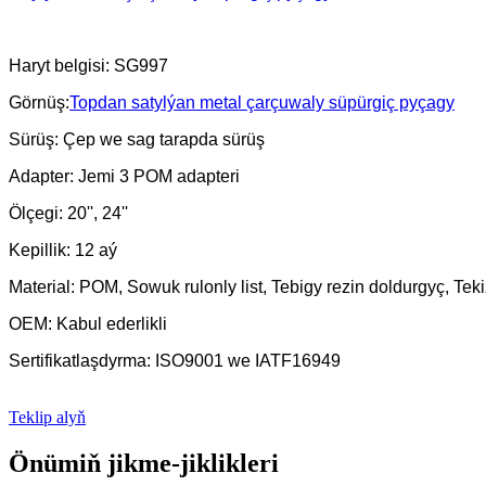
Haryt belgisi: SG997
Görnüş:
Topdan satylýan metal çarçuwaly süpürgiç pyçagy
Sürüş: Çep we sag tarapda sürüş
Adapter: Jemi 3 POM adapteri
Ölçegi: 20'', 24''
Kepillik: 12 aý
Material: POM, Sowuk rulonly list, Tebigy rezin doldurgyç, Teki
OEM: Kabul ederlikli
Sertifikatlaşdyrma: ISO9001 we IATF16949
Teklip alyň
Önümiň jikme-jiklikleri