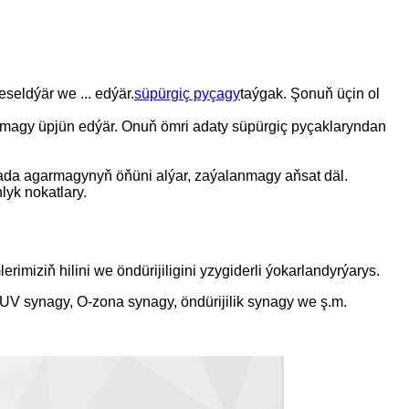
seldýär we ... edýär.
süpürgiç pyçagy
taýgak. Şonuň üçin ol
bolmagy üpjün edýär. Onuň ömri adaty süpürgiç pyçaklaryndan
ýada agarmagynyň öňüni alýar, zaýalanmagy aňsat däl.
yk nokatlary.
rimiziň hilini we öndürijiligini yzygiderli ýokarlandyrýarys.
 UV synagy, O-zona synagy, öndürijilik synagy we ş.m.