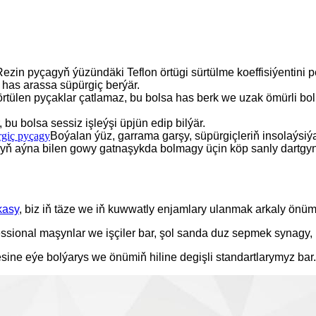
ezin pyçagyň ýüzündäki Teflon örtügi sürtülme koeffisiýentini pe
 has arassa süpürgiç berýär.
 örtülen pyçaklar çatlamaz, bu bolsa has berk we uzak ömürli 
, bu bolsa sessiz işleýşi üpjün edip bilýär.
rgiç pyçagy
Boýalan ýüz, garrama garşy, süpürgiçleriň insolaýsi
yň aýna bilen gowy gatnaşykda bolmagy üçin köp sanly dartgynl
kasy
, biz iň täze we iň kuwwatly enjamlary ulanmak arkaly önümle
ssional maşynlar we işçiler bar, şol sanda duz sepmek synagy,
sine eýe bolýarys we önümiň hiline degişli standartlarymyz bar.