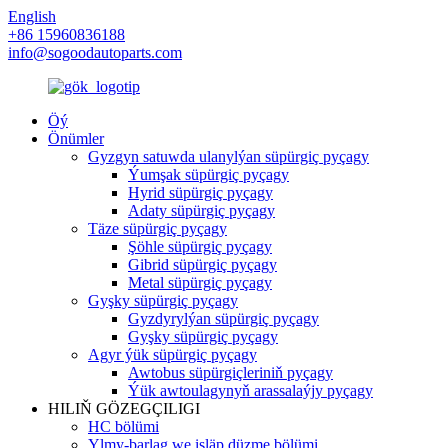
English
+86 15960836188
info@sogoodautoparts.com
Öý
Önümler
Gyzgyn satuwda ulanylýan süpürgiç pyçagy
Ýumşak süpürgiç pyçagy
Hyrid süpürgiç pyçagy
Adaty süpürgiç pyçagy
Täze süpürgiç pyçagy
Şöhle süpürgiç pyçagy
Gibrid süpürgiç pyçagy
Metal süpürgiç pyçagy
Gyşky süpürgiç pyçagy
Gyzdyrylýan süpürgiç pyçagy
Gyşky süpürgiç pyçagy
Agyr ýük süpürgiç pyçagy
Awtobus süpürgiçleriniň pyçagy
Ýük awtoulagynyň arassalaýjy pyçagy
HILIŇ GÖZEGÇILIGI
HC bölümi
Ylmy-barlag we işläp düzme bölümi