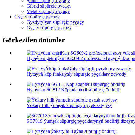
Şöhle süpürgiç pyçagy
Gibrid süpürgiç pyçagy
Metal süpürgiç pyçagy
Gyşky süpürgiç pyçagy
Gyzdyrylýan süpürgiç pyçagy
Gyşky süpürgiç pyçagy
Görkezilen önümler
Hytaýdan getirilýän SG609-2 professional agyr ýük süpür
Hytaýyň köp funksiýaly süpürgiç pyçaklary zawody
Hytaýdan SG812 Köp adapterli süpürgiç öndüriji
Ýokary hilli ýumşak süpürgiç pyçak satyjysy
SG701S ýumşak süpürgiç pyçaklarynyň öndüriji dizaýn