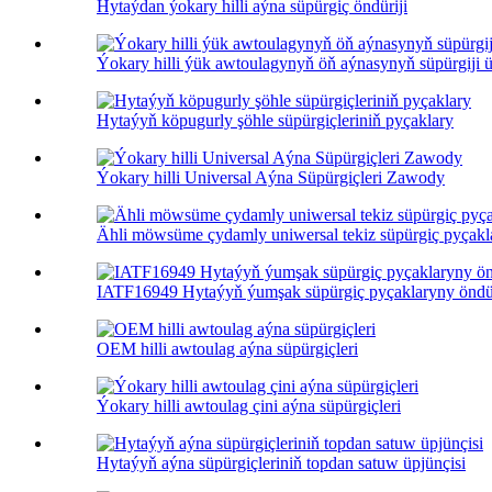
Hytaýdan ýokary hilli aýna süpürgiç öndüriji
Ýokary hilli ýük awtoulagynyň öň aýnasynyň süpürgiji üp
Hytaýyň köpugurly şöhle süpürgiçleriniň pyçaklary
Ýokary hilli Universal Aýna Süpürgiçleri Zawody
Ähli möwsüme çydamly uniwersal tekiz süpürgiç pyçakla
IATF16949 Hytaýyň ýumşak süpürgiç pyçaklaryny öndür
OEM hilli awtoulag aýna süpürgiçleri
Ýokary hilli awtoulag çini aýna süpürgiçleri
Hytaýyň aýna süpürgiçleriniň topdan satuw üpjünçisi