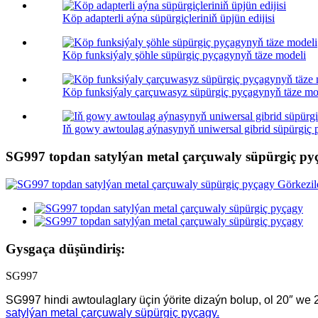
Köp adapterli aýna süpürgiçleriniň üpjün edijisi
Köp funksiýaly şöhle süpürgiç pyçagynyň täze modeli
Köp funksiýaly çarçuwasyz süpürgiç pyçagynyň täze mo
Iň gowy awtoulag aýnasynyň uniwersal gibrid süpürgiç
SG997 topdan satylýan metal çarçuwaly süpürgiç py
Gysgaça düşündiriş:
SG997
SG997 hindi awtoulaglary üçin ýörite dizaýn bolup, ol 20″ we 24″
satylýan metal çarçuwaly süpürgiç pyçagy.