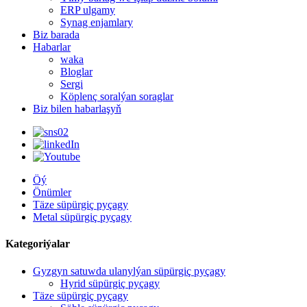
ERP ulgamy
Synag enjamlary
Biz barada
Habarlar
waka
Bloglar
Sergi
Köplenç soralýan soraglar
Biz bilen habarlaşyň
Öý
Önümler
Täze süpürgiç pyçagy
Metal süpürgiç pyçagy
Kategoriýalar
Gyzgyn satuwda ulanylýan süpürgiç pyçagy
Hyrid süpürgiç pyçagy
Täze süpürgiç pyçagy